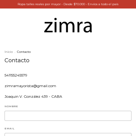
Ropa talles reales por mayor ㅤ•ㅤ Desde $70.000 ㅤ•ㅤ Envíos a todo el país
Inicio
.
Contacto
Contacto
541155245579
zimramayorista@gmail.com
Joaquin V. González 439 - CABA
NOMBRE
EMAIL